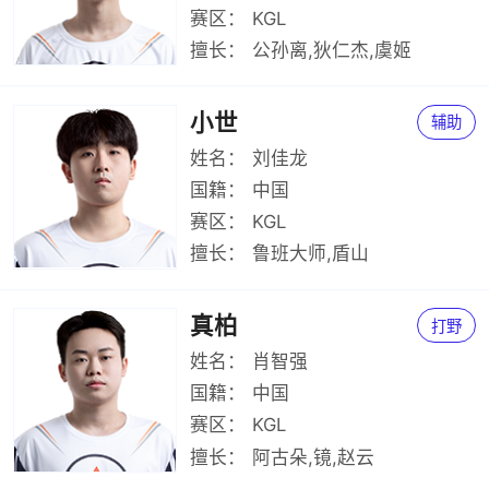
赛区：
KGL
擅长：
公孙离,狄仁杰,虞姬
小世
辅助
姓名：
刘佳龙
国籍：
中国
赛区：
KGL
擅长：
鲁班大师,盾山
真柏
打野
姓名：
肖智强
国籍：
中国
赛区：
KGL
擅长：
阿古朵,镜,赵云