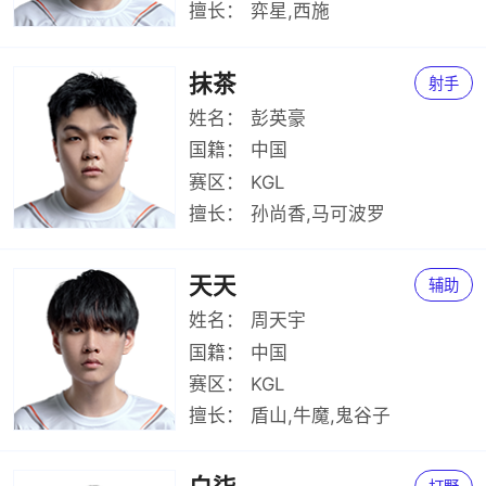
擅长：
弈星,西施
抹茶
射手
姓名：
彭英豪
国籍：
中国
赛区：
KGL
擅长：
孙尚香,马可波罗
天天
辅助
姓名：
周天宇
国籍：
中国
赛区：
KGL
擅长：
盾山,牛魔,鬼谷子