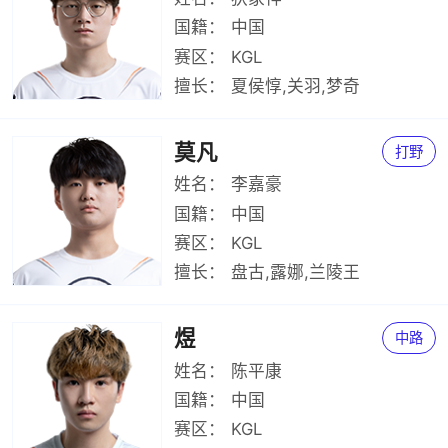
国籍：
中国
赛区：
KGL
擅长：
夏侯惇,关羽,梦奇
莫凡
打野
姓名：
李嘉豪
国籍：
中国
赛区：
KGL
擅长：
盘古,露娜,兰陵王
煜
中路
姓名：
陈平康
国籍：
中国
赛区：
KGL