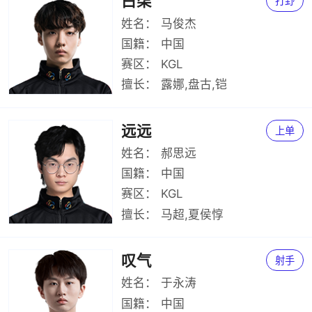
白柒
打野
姓名：
马俊杰
国籍：
中国
赛区：
KGL
擅长：
露娜,盘古,铠
远远
上单
姓名：
郝思远
国籍：
中国
赛区：
KGL
擅长：
马超,夏侯惇
叹气
射手
姓名：
于永涛
国籍：
中国