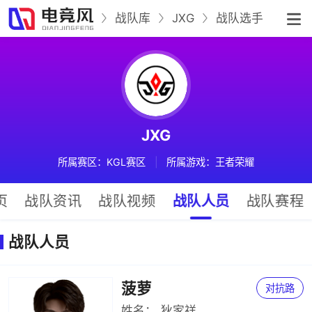
战队库
JXG
战队选手
JXG
所属赛区：KGL赛区
|
所属游戏：王者荣耀
页
战队资讯
战队视频
战队人员
战队赛程
战队人员
菠萝
对抗路
姓名：
狄家祥