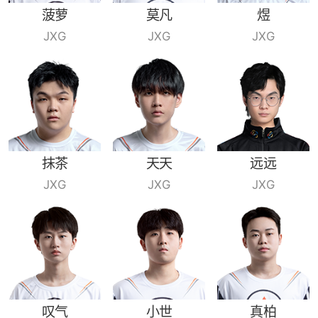
菠萝
莫凡
煜
JXG
JXG
JXG
抹茶
天天
远远
JXG
JXG
JXG
叹气
小世
真柏