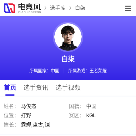
选手库
白柒
白柒
所属国家：中国
|
所属游戏：王者荣耀
首页
选手资讯
选手视频
姓名：
马俊杰
国籍：
中国
位置：
打野
赛区：
KGL
擅长：
露娜,盘古,铠