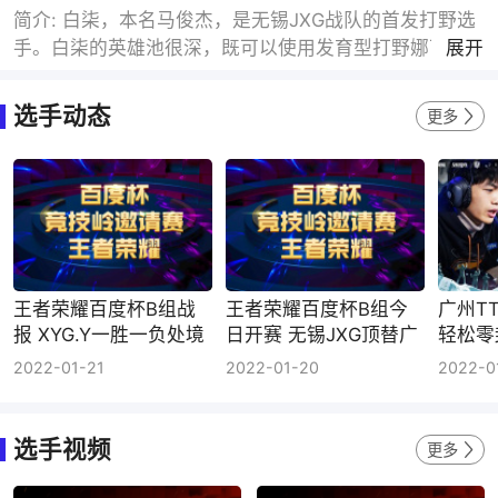
简介: 白柒，本名马俊杰，是无锡JXG战队的首发打野选
手。白柒的英雄池很深，既可以使用发育型打野娜可露
展开
露拿五杀，也可以使用铠一类的边路英雄打野震慑峡
谷，在赛场上经常能有出色的表现。
选手动态
更多
王者荣耀百度杯B组战
王者荣耀百度杯B组今
广州T
报 XYG.Y一胜一负处境
日开赛 无锡JXG顶替广
轻松零
尴尬 GK、JXG各得1分
州TTG出战邀请赛
半决赛
2022-01-21
2022-01-20
2022-0
选手视频
更多