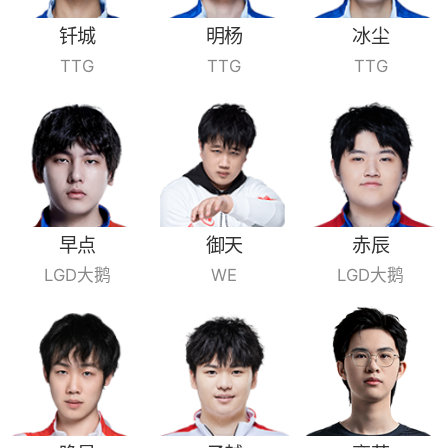
钎城
明杨
冰尘
TTG
TTG
TTG
早点
御天
赤辰
LGD大鹅
WE
LGD大鹅