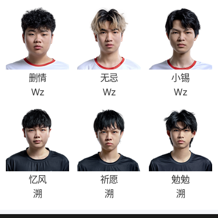
删情
无忌
小锡
Wz
Wz
Wz
忆风
祈愿
勉勉
溯
溯
溯