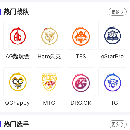
热门战队
更多
AG超玩会
Hero久竞
TES
eStarPro
QGhappy
MTG
DRG.GK
TTG
热门选手
更多