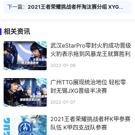
下一篇：
2021王者荣耀挑战者杯淘汰赛分组 XYG再战长沙TES
相关资讯
武汉eStarPro零封火豹成功晋级
火豹表示拖到风暴龙王就算胜利
2022-01-06
广州TTG展现统治地位 轻松零
封无锡JXG晋级半决赛
2022-01-07
2021王者荣耀挑战者杯K甲参赛
队伍 K甲四支战队参赛