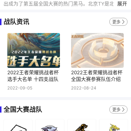
出成为了第五届全国大赛的热门黑马。北京TY是北京天
展开
益博通组建旗下职业战队，该公司拥有多支职业队伍，
以及豪华的电竞中心。北京TY的专业程度非常高，对于
战队资讯
更多
全国大赛也是有备而来。最终获得了第五届全国大赛的
冠军，辅助万基当选FMVP。
2022王者荣耀挑战者杯
2022王者荣耀挑战者杯
选手大名单 十四支战队
全国大赛参赛队伍介绍
并驱争先
新生代选手初出茅庐
2022-09-05
2022-08-24
全国大赛战队
更多