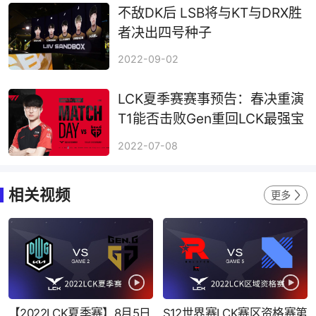
不敌DK后 LSB将与KT与DRX胜
者决出四号种子
2022-09-02
LCK夏季赛赛事预告：春决重演
T1能否击败Gen重回LCK最强宝
座
2022-07-08
相关视频
更多
【2022LCK夏季赛】8月5日
S12世界赛LCK赛区资格赛第