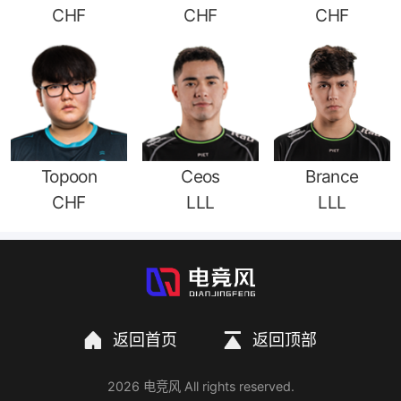
CHF
CHF
CHF
Topoon
Ceos
Brance
CHF
LLL
LLL
返回首页
返回顶部
2026 电竞风 All rights reserved.