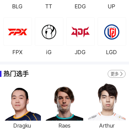
BLG
TT
EDG
UP
FPX
iG
JDG
LGD
热门选手
更多
Dragku
Raes
Arthur