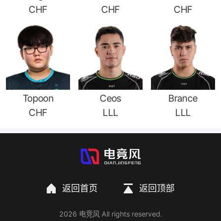
CHF
CHF
CHF
Topoon
Ceos
Brance
CHF
LLL
LLL
返回首页
返回顶部
2026 电竞风 All rights reserved.