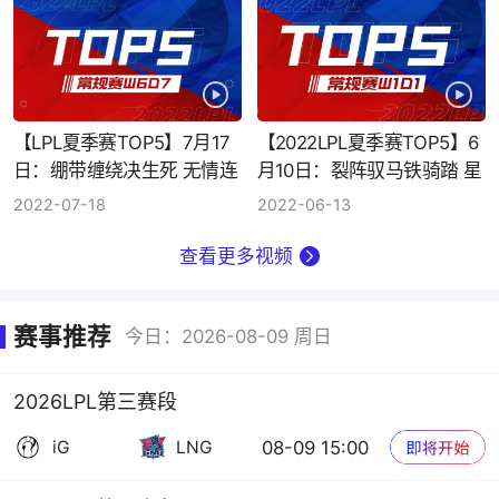
【LPL夏季赛TOP5】7月17
【2022LPL夏季赛TOP5】6
日：绷带缠绕决生死 无情连
月10日：裂阵驭马铁骑踏 星
打显神威
光不灭圣裁至
2022-07-18
2022-06-13
查看更多视频
赛事推荐
今日：2026-08-09 周日
2026LPL第三赛段
08-09 15:00
iG
LNG