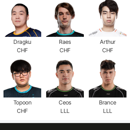
Dragku
Raes
Arthur
CHF
CHF
CHF
Topoon
Ceos
Brance
CHF
LLL
LLL