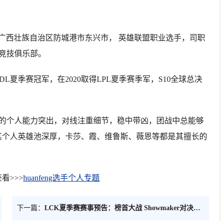
日出生于广西壮族自治区防城港市东兴市， 英雄联盟职业选手，司职
子竞技俱乐部。
DL夏季赛冠军，在2020取得LPL夏季赛季军，S10全球总决
迅速，他的个人能力突出，对线注重细节，稳中带凶，团战中总能够
其个人英雄池深厚，卡莎、霞、维鲁斯、薇恩等都是其擅长的
看>>>
huanfeng选手个人专题
下一篇：
LCK夏季赛赛事预告：榜首大战 Showmaker对决Chovy