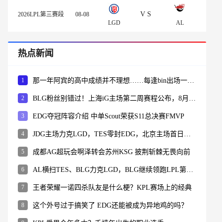
VS
2026LPL第三赛段
08-08
LGD
AL
热点新闻
1
那一年阿宾的高中成绩并不理想……每逢bin出场一定会有这个弹幕！
2
BLG粉丝别错过！上海iG主场第二周赛程公布，8月1日迎来JDG焦点战
3
EDG夺冠阵容介绍 中单Scout荣获S11总决赛FMVP
4
JDG主场力克LGD，TES零封EDG，北京主场首日赛果与次日赛程一览
5
成都AG超玩会啊泽转会苏州KSG 披荆斩棘无畏向前
6
AL横扫TES、BLG力克LGD，BLG继续领跑LPL第三赛段登峰组积分榜
7
王者荣耀一诺四杀队友是什么梗？KPL赛场上的经典
8
这个外号过于搞笑了 EDG还能被成为异地鸡的吗？