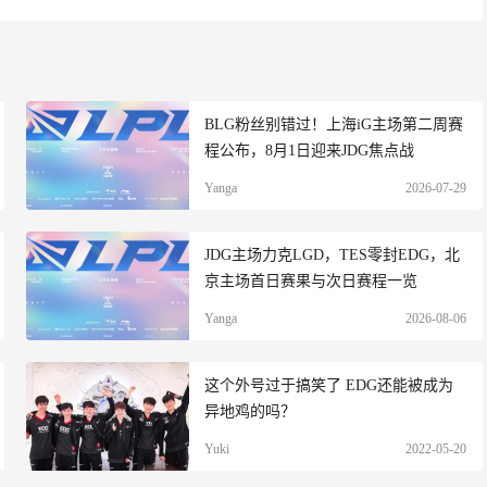
BLG粉丝别错过！上海iG主场第二周赛
程公布，8月1日迎来JDG焦点战
Yanga
2026-07-29
JDG主场力克LGD，TES零封EDG，北
京主场首日赛果与次日赛程一览
Yanga
2026-08-06
这个外号过于搞笑了 EDG还能被成为
异地鸡的吗？
Yuki
2022-05-20