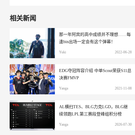
相关新闻
那一年阿宾的高中成绩并不理想……每
逢bin出场一定会有这个弹幕！
Yuki
2022-06-28
EDG夺冠阵容介绍 中单Scout荣获S11总
决赛FMVP
Yanga
2021-11-08
AL横扫TES、BLG力克LGD，BLG继
续领跑LPL第三赛段登峰组积分榜
Yanga
2026-07-30