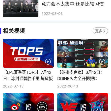
意力会不太集中 还是比较习惯
线下比赛
2022-08-03
相关视频
更多
【LPL夏季赛TOP5】7月12
【英雄麦克疯】6月12日：
日：冰封通碧胜千里 炼狱扳
DOINB火力全开把把C
机挽狂澜
2022-07-13
2022-06-13