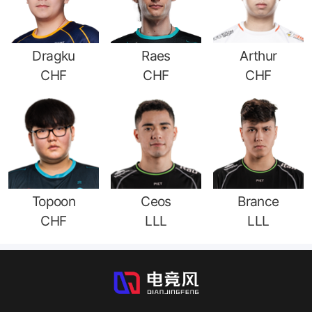
Dragku
Raes
Arthur
CHF
CHF
CHF
Topoon
Ceos
Brance
CHF
LLL
LLL