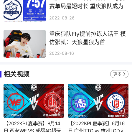
赛单局最短时长 重庆狼队成为
背景板
2022-08-26
重庆狼队Fly提前排练大话王 模
仿张凯：天狼星狼为首
2022-08-16
相关视频
更多
【2022KPL夏季赛】8月14
【2022KPL夏季赛】6月16
日 西安WE VS 成都AG超玩
日 广州TTG vs 杭州LGD大