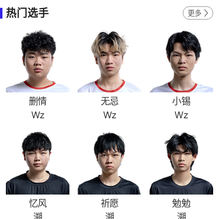
热门选手
更多
删情
无忌
小锡
Wz
Wz
Wz
忆风
祈愿
勉勉
溯
溯
溯