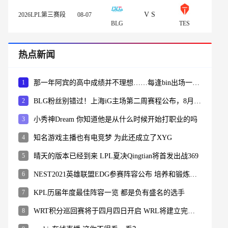
VS
2026LPL第三赛段
08-07
BLG
TES
热点新闻
1
那一年阿宾的高中成绩并不理想……每逢bin出场一定会有这个弹幕！
2
BLG粉丝别错过！上海iG主场第二周赛程公布，8月1日迎来JDG焦点战
3
小秀神Dream 你知道他是从什么时候开始打职业的吗
4
知名游戏主播也有电竞梦 为此还成立了XYG
5
晴天的版本已经到来 LPL夏决Qingtian将首发出战369
6
NEST2021英雄联盟EDG参赛阵容公布 培养和锻炼新人
7
KPL历届年度最佳阵容一览 都是负有盛名的选手
8
WRT积分巡回赛将于四月四日开启 WRL将建立完善的升降级机制