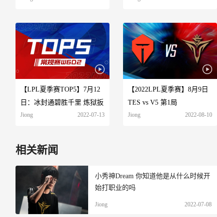
【LPL夏季赛TOP5】7月12
【2022LPL夏季赛】8月9日
日：冰封通碧胜千里 炼狱扳
TES vs V5 第1局
Jiong
2022-07-13
Jiong
2022-08-10
机
相关新闻
小秀神Dream 你知道他是从什么时候开
始打职业的吗
Jiong
2022-07-08