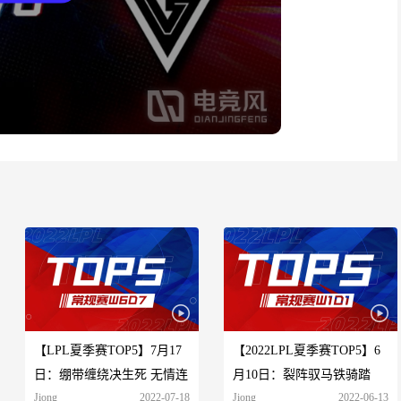
【LPL夏季赛TOP5】7月17
【2022LPL夏季赛TOP5】6
日：绷带缠绕决生死 无情连
月10日：裂阵驭马铁骑踏
Jiong
2022-07-18
Jiong
2022-06-13
打