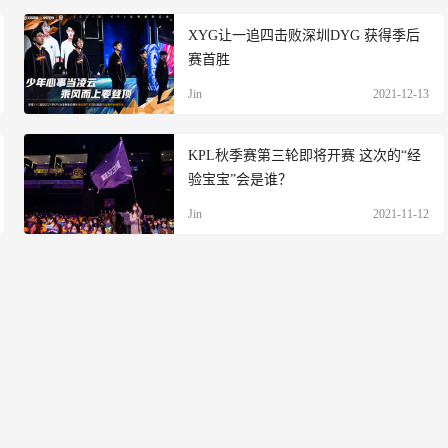
XYG让一追四击败深圳DYG 获得季后
赛首胜
Jin
2021-12-13
KPL秋季赛第三轮即将开赛 这次的“经
验宝宝”会是谁？
Jin
2021-11-12