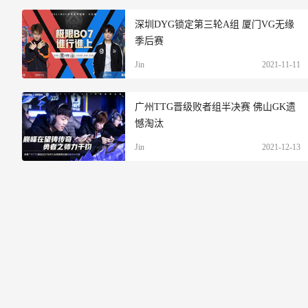
深圳DYG锁定第三轮A组 厦门VG无缘
季后赛
Jin
2021-11-11
广州TTG晋级败者组半决赛 佛山GK遗
憾淘汰
Jin
2021-12-13