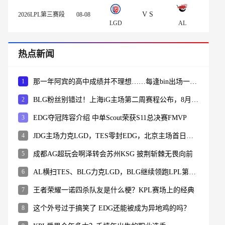
VS
2026LPL第三赛段
08-08
LGD
AL
热点新闻
1
那一年阿宾的高中成绩并不理想……每逢bin出场一定会有这个弹幕！
2
BLG粉丝别错过！上海iG主场第二周赛程公布，8月1日迎来JDG焦点战
3
EDG夺冠阵容介绍 中单Scout荣获S11总决赛FMVP
4
JDG主场力克LGD，TES零封EDG，北京主场首日赛果与次日赛程一览
5
成都AG超玩会啊泽转会苏州KSG 披荆斩棘无畏向前
6
AL横扫TES、BLG力克LGD，BLG继续领跑LPL第三赛段登峰组积分榜
7
王者荣耀一诺四杀队友是什么梗？KPL赛场上的经典
8
这个外号过于搞笑了 EDG还能被成为异地鸡的吗？