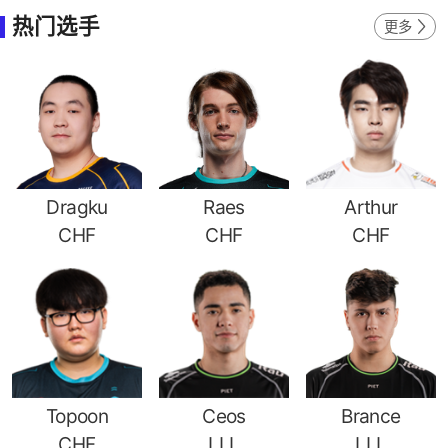
热门选手
更多
Dragku
Raes
Arthur
CHF
CHF
CHF
Topoon
Ceos
Brance
CHF
LLL
LLL