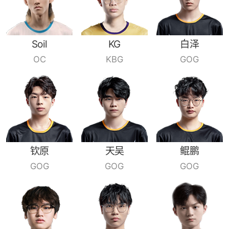
Soil
KG
白泽
OC
KBG
GOG
钦原
天吴
鲲鹏
GOG
GOG
GOG