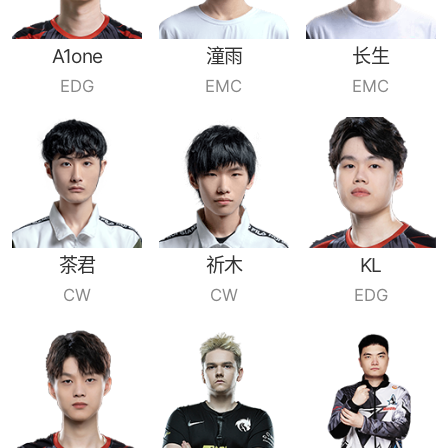
A1one
潼雨
长生
EDG
EMC
EMC
茶君
祈木
KL
CW
CW
EDG