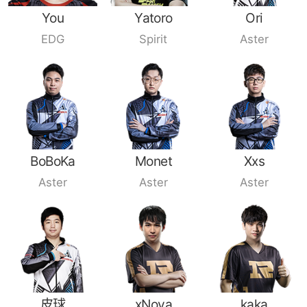
You
Yatoro
Ori
EDG
Spirit
Aster
BoBoKa
Monet
Xxs
Aster
Aster
Aster
皮球
xNova
kaka