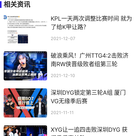
相关资讯
KPL一天两次调整比赛时间 就为
了给K甲让路？
2021-12-07
破浪乘风！广州TTG4:2击败济
南RW侠晋级败者组第三轮
2021-12-10
深圳DYG锁定第三轮A组 厦门
VG无缘季后赛
2021-11-11
XYG让一追四击败深圳DYG 获