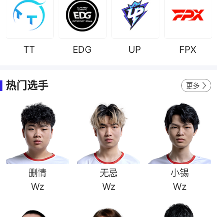
TT
EDG
UP
FPX
热门选手
更多
删情
无忌
小锡
Wz
Wz
Wz